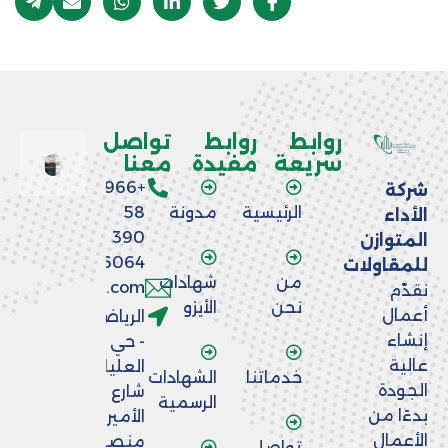
روابط
روابط
تواصل
سريعة
مفيدة
معنا
+966
شركة
الرئيسية
مدونة
58
الأداء
390
المتوازن
6064
للمقاولات
من
شهادات
nfo@aladaaco.com
نقدّم
نحن
الأيزو
أعمال
الرياض
إنشاء
- حي
عالية
العليا -
خدماتنا
الشهادات
الجودة
شارع
الرسمية
بدءًا من
الأمير
الأعمال
منصور
تواصل