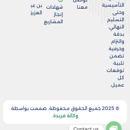
التأسيسية
بن عبد
معنا
شهادات
وحتى
العزيز
إنجاز
التسليم
المشاريع
النهائي،
بدقة
والتزام
وحرفية
تضمن
تلبية
توقعات
كل
عميل.
© 2025 جميع الحقوق محفوظة. صممت بواسطة
وكالة فريدة
.
Contact us