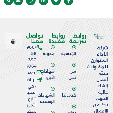
روابط
روابط
تواصل
سريعة
مفيدة
معنا
+966
شركة
الرئيسية
مدونة
58
الأداء
390
المتوازن
6064
للمقاولات
من
شهادات
nfo@aladaaco.com
نقدّم
نحن
الأيزو
أعمال
الرياض
إنشاء
- حي
عالية
العليا -
خدماتنا
الشهادات
الجودة
شارع
الرسمية
بدءًا من
الأمير
الأعمال
منصور
تواصل