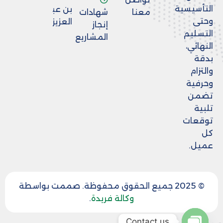
التأسيسية
بن عبد
معنا
شهادات
وحتى
العزيز
إنجاز
التسليم
المشاريع
النهائي،
بدقة
والتزام
وحرفية
تضمن
تلبية
توقعات
كل
عميل.
© 2025 جميع الحقوق محفوظة. صممت بواسطة
وكالة فريدة
.
Contact us