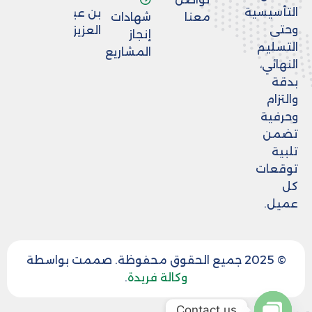
التأسيسية
بن عبد
معنا
شهادات
وحتى
العزيز
إنجاز
التسليم
المشاريع
النهائي،
بدقة
والتزام
وحرفية
تضمن
تلبية
توقعات
كل
عميل.
© 2025 جميع الحقوق محفوظة. صممت بواسطة
وكالة فريدة
.
Contact us