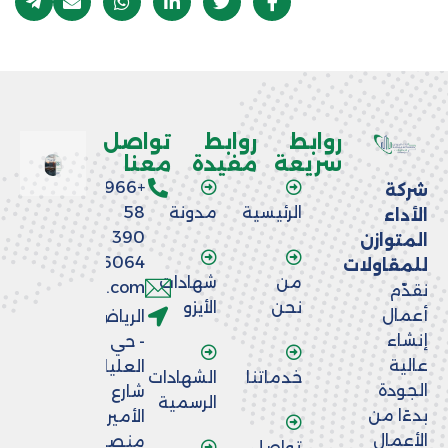
روابط
روابط
تواصل
سريعة
مفيدة
معنا
+966
شركة
الرئيسية
مدونة
58
الأداء
390
المتوازن
6064
للمقاولات
من
شهادات
nfo@aladaaco.com
نقدّم
نحن
الأيزو
أعمال
الرياض
إنشاء
- حي
عالية
العليا -
خدماتنا
الشهادات
الجودة
شارع
الرسمية
بدءًا من
الأمير
الأعمال
منصور
تواصل